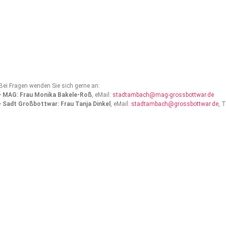
Bei Fragen wenden Sie sich gerne an:
•
MAG: Frau Monika Bakele-Roß
, eMail:
stadtambach@mag-grossbottwar.de
•
Sadt Großbottwar: Frau Tanja Dinkel
, eMail:
stadtambach@grossbottwar.de
, 