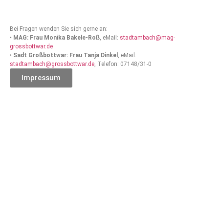
Bei Fragen wenden Sie sich gerne an:
•
MAG: Frau Monika Bakele-Roß
, eMail:
stadtambach@mag-
grossbottwar.de
•
Sadt Großbottwar: Frau Tanja Dinkel
, eMail:
stadtambach@grossbottwar.de
, Telefon: 07148/31-0
Impressum