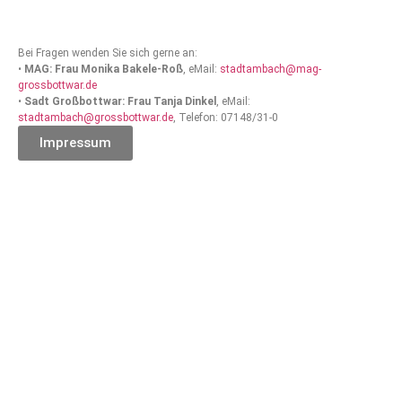
Bei Fragen wenden Sie sich gerne an:
•
MAG: Frau Monika Bakele-Roß
, eMail:
stadtambach@mag-
grossbottwar.de
•
Sadt Großbottwar: Frau Tanja Dinkel
, eMail:
stadtambach@grossbottwar.de
, Telefon: 07148/31-0
Impressum