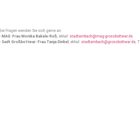
Bei Fragen wenden Sie sich gerne an:
•
MAG: Frau Monika Bakele-Roß
, eMail:
stadtambach@mag-grossbottwar.de
•
Sadt Großbottwar: Frau Tanja Dinkel
, eMail:
stadtambach@grossbottwar.de
, 