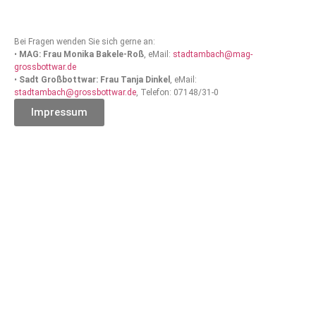
Bei Fragen wenden Sie sich gerne an:
•
MAG: Frau Monika Bakele-Roß
, eMail:
stadtambach@mag-
grossbottwar.de
•
Sadt Großbottwar: Frau Tanja Dinkel
, eMail:
stadtambach@grossbottwar.de
, Telefon: 07148/31-0
Impressum