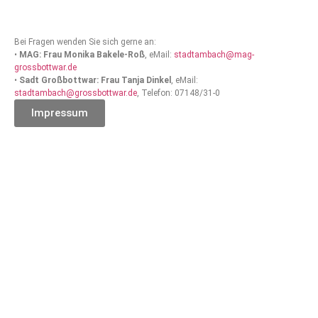
Bei Fragen wenden Sie sich gerne an:
•
MAG: Frau Monika Bakele-Roß
, eMail:
stadtambach@mag-
grossbottwar.de
•
Sadt Großbottwar: Frau Tanja Dinkel
, eMail:
stadtambach@grossbottwar.de
, Telefon: 07148/31-0
Impressum