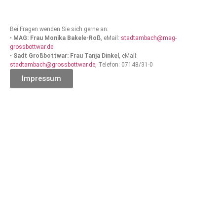
Bei Fragen wenden Sie sich gerne an:
•
MAG: Frau Monika Bakele-Roß
, eMail:
stadtambach@mag-
grossbottwar.de
•
Sadt Großbottwar: Frau Tanja Dinkel
, eMail:
stadtambach@grossbottwar.de
, Telefon: 07148/31-0
Impressum