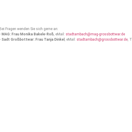
Bei Fragen wenden Sie sich gerne an:
•
MAG: Frau Monika Bakele-Roß
, eMail:
stadtambach@mag-grossbottwar.de
•
Sadt Großbottwar: Frau Tanja Dinkel
, eMail:
stadtambach@grossbottwar.de
, 