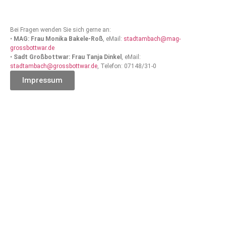
Bei Fragen wenden Sie sich gerne an:
•
MAG: Frau Monika Bakele-Roß
, eMail:
stadtambach@mag-
grossbottwar.de
•
Sadt Großbottwar: Frau Tanja Dinkel
, eMail:
stadtambach@grossbottwar.de
, Telefon: 07148/31-0
Impressum