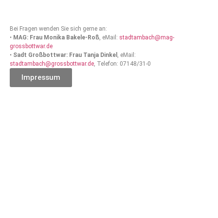
Bei Fragen wenden Sie sich gerne an:
•
MAG: Frau Monika Bakele-Roß
, eMail:
stadtambach@mag-
grossbottwar.de
•
Sadt Großbottwar: Frau Tanja Dinkel
, eMail:
stadtambach@grossbottwar.de
, Telefon: 07148/31-0
Impressum