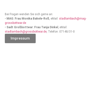
Bei Fragen wenden Sie sich gerne an:
•
MAG: Frau Monika Bakele-Roß
, eMail:
stadtambach@mag-
grossbottwar.de
•
Sadt Großbottwar: Frau Tanja Dinkel
, eMail:
stadtambach@grossbottwar.de
, Telefon: 07148/31-0
Impressum