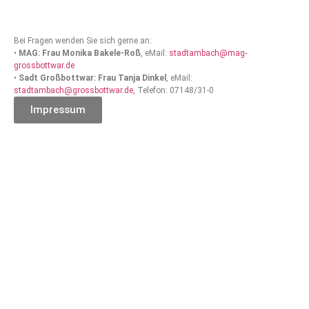
Bei Fragen wenden Sie sich gerne an:
•
MAG: Frau Monika Bakele-Roß
, eMail:
stadtambach@mag-
grossbottwar.de
•
Sadt Großbottwar: Frau Tanja Dinkel
, eMail:
stadtambach@grossbottwar.de
, Telefon: 07148/31-0
Impressum