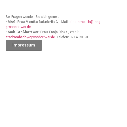
Bei Fragen wenden Sie sich gerne an:
•
MAG: Frau Monika Bakele-Roß
, eMail:
stadtambach@mag-
grossbottwar.de
•
Sadt Großbottwar: Frau Tanja Dinkel
, eMail:
stadtambach@grossbottwar.de
, Telefon: 07148/31-0
Impressum