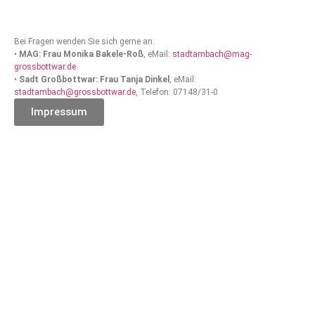
Bei Fragen wenden Sie sich gerne an:
•
MAG: Frau Monika Bakele-Roß
, eMail:
stadtambach@mag-
grossbottwar.de
•
Sadt Großbottwar: Frau Tanja Dinkel
, eMail:
stadtambach@grossbottwar.de
, Telefon: 07148/31-0
Impressum