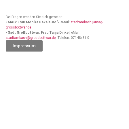
Bei Fragen wenden Sie sich gerne an:
•
MAG: Frau Monika Bakele-Roß
, eMail:
stadtambach@mag-
grossbottwar.de
•
Sadt Großbottwar: Frau Tanja Dinkel
, eMail:
stadtambach@grossbottwar.de
, Telefon: 07148/31-0
Impressum