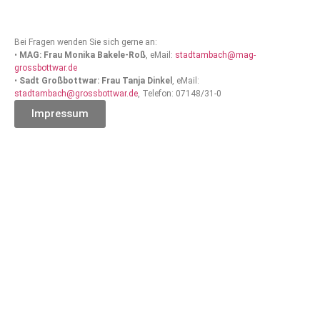
Bei Fragen wenden Sie sich gerne an:
•
MAG: Frau Monika Bakele-Roß
, eMail:
stadtambach@mag-
grossbottwar.de
•
Sadt Großbottwar: Frau Tanja Dinkel
, eMail:
stadtambach@grossbottwar.de
, Telefon: 07148/31-0
Impressum