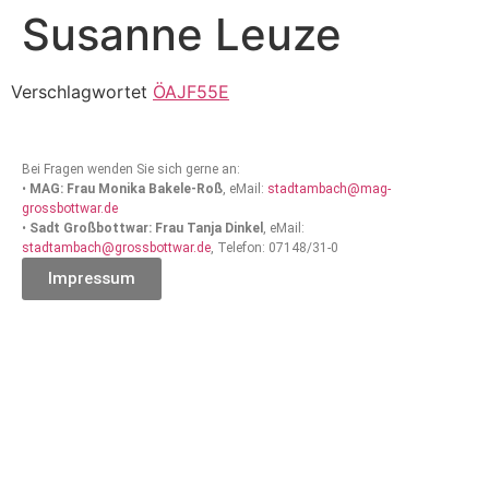
Susanne Leuze
Verschlagwortet
ÖAJF55E
Bei Fragen wenden Sie sich gerne an:
•
MAG: Frau Monika Bakele-Roß
, eMail:
stadtambach@mag-
grossbottwar.de
•
Sadt Großbottwar: Frau Tanja Dinkel
, eMail:
stadtambach@grossbottwar.de
, Telefon: 07148/31-0
Impressum