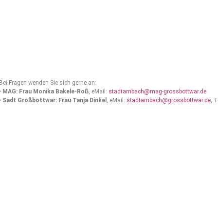
Bei Fragen wenden Sie sich gerne an:
•
MAG: Frau Monika Bakele-Roß
, eMail:
stadtambach@mag-grossbottwar.de
•
Sadt Großbottwar: Frau Tanja Dinkel
, eMail:
stadtambach@grossbottwar.de
, 