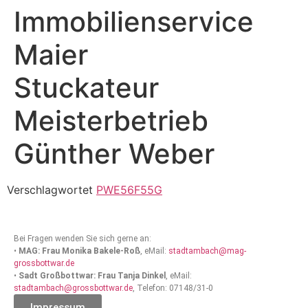
Immobilienservice
Maier
Stuckateur
Meisterbetrieb
Günther Weber
Verschlagwortet
PWE56F55G
Bei Fragen wenden Sie sich gerne an:
•
MAG: Frau Monika Bakele-Roß
, eMail:
stadtambach@mag-
grossbottwar.de
•
Sadt Großbottwar: Frau Tanja Dinkel
, eMail:
stadtambach@grossbottwar.de
, Telefon: 07148/31-0
Impressum