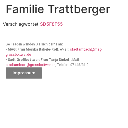
Familie Trattberger
Verschlagwortet
SD5F8F55
Bei Fragen wenden Sie sich gerne an:
•
MAG: Frau Monika Bakele-Roß
, eMail:
stadtambach@mag-
grossbottwar.de
•
Sadt Großbottwar: Frau Tanja Dinkel
, eMail:
stadtambach@grossbottwar.de
, Telefon: 07148/31-0
Impressum