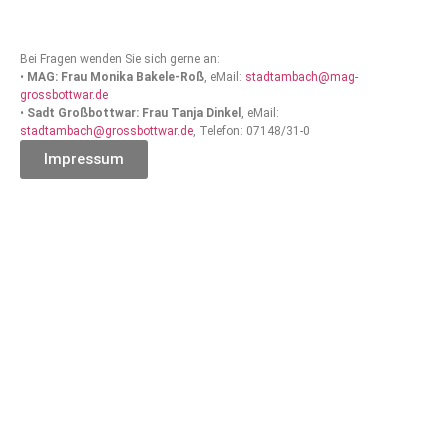
Bei Fragen wenden Sie sich gerne an:
•
MAG: Frau Monika Bakele-Roß
, eMail:
stadtambach@mag-
grossbottwar.de
•
Sadt Großbottwar: Frau Tanja Dinkel
, eMail:
stadtambach@grossbottwar.de
, Telefon: 07148/31-0
Impressum