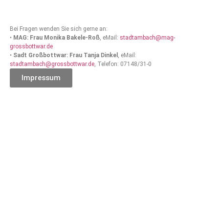
Bei Fragen wenden Sie sich gerne an:
•
MAG: Frau Monika Bakele-Roß
, eMail:
stadtambach@mag-
grossbottwar.de
•
Sadt Großbottwar: Frau Tanja Dinkel
, eMail:
stadtambach@grossbottwar.de
, Telefon: 07148/31-0
Impressum