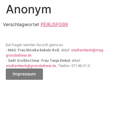
Anonym
Verschlagwortet
PEIRJ5FG99
Bei Fragen wenden Sie sich gerne an:
•
MAG: Frau Monika Bakele-Roß
, eMail:
stadtambach@mag-
grossbottwar.de
•
Sadt Großbottwar: Frau Tanja Dinkel
, eMail:
stadtambach@grossbottwar.de
, Telefon: 07148/31-0
Impressum