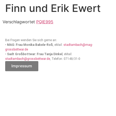
Finn und Erik Ewert
Verschlagwortet
PQIE995
Bei Fragen wenden Sie sich gerne an:
•
MAG: Frau Monika Bakele-Roß
, eMail:
stadtambach@mag-
grossbottwar.de
•
Sadt Großbottwar: Frau Tanja Dinkel
, eMail:
stadtambach@grossbottwar.de
, Telefon: 07148/31-0
Impressum