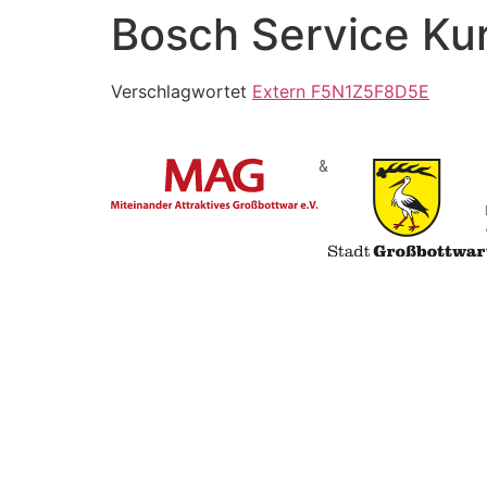
Bosch Service K
Verschlagwortet
Extern F5N1Z5F8D5E
&