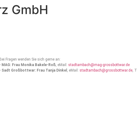
urz GmbH
Bei Fragen wenden Sie sich gerne an:
•
MAG: Frau Monika Bakele-Roß
, eMail:
stadtambach@mag-grossbottwar.de
•
Sadt Großbottwar: Frau Tanja Dinkel
, eMail:
stadtambach@grossbottwar.de
, 