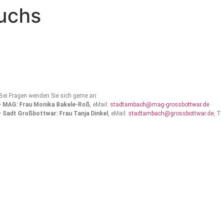
uchs
Bei Fragen wenden Sie sich gerne an:
•
MAG: Frau Monika Bakele-Roß
, eMail:
stadtambach@mag-grossbottwar.de
•
Sadt Großbottwar: Frau Tanja Dinkel
, eMail:
stadtambach@grossbottwar.de
, 