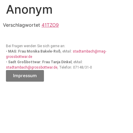
Anonym
Verschlagwortet
41TZO9
Bei Fragen wenden Sie sich gerne an:
•
MAG: Frau Monika Bakele-Roß
, eMail:
stadtambach@mag-
grossbottwar.de
•
Sadt Großbottwar: Frau Tanja Dinkel
, eMail:
stadtambach@grossbottwar.de
, Telefon: 07148/31-0
Impressum