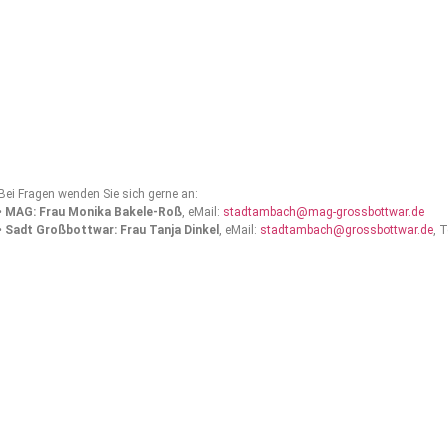
Bei Fragen wenden Sie sich gerne an:
•
MAG: Frau Monika Bakele-Roß
, eMail:
stadtambach@mag-grossbottwar.de
•
Sadt Großbottwar: Frau Tanja Dinkel
, eMail:
stadtambach@grossbottwar.de
, 